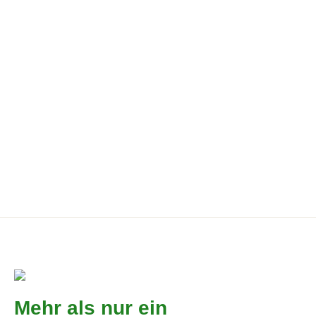
Belana Kartoffeln 12,5 kg
14,90
€
1,19
€
/
kg
incl. 7% VAT
Produkt enthält: 12,5
kg
Mehr als nur ein