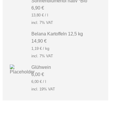
Sonnenblumenöl nativ *Bio
6,90
€
13,80
€
/
l
incl. 7% VAT
Belana Kartoffeln 12,5 kg
14,90
€
1,19
€
/
kg
incl. 7% VAT
Glühwein
6,00
€
6,00
€
/
l
incl. 19% VAT