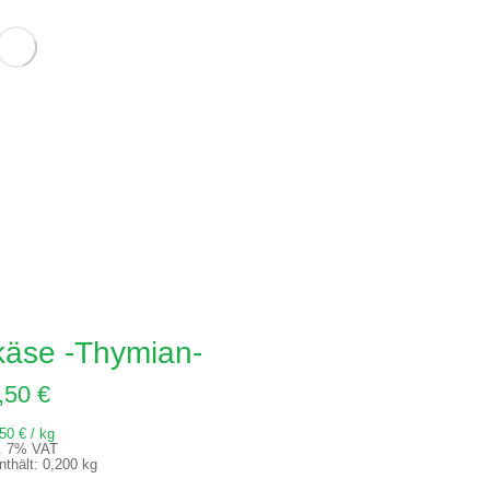
käse -Thymian-
,50
€
,50
€
/
kg
l. 7% VAT
nthält: 0,200
kg