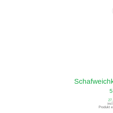
Schafweich
5
27
inc
Produkt e