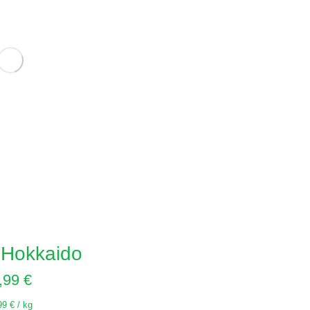
 Hokkaido
,99
€
99
€
/
kg