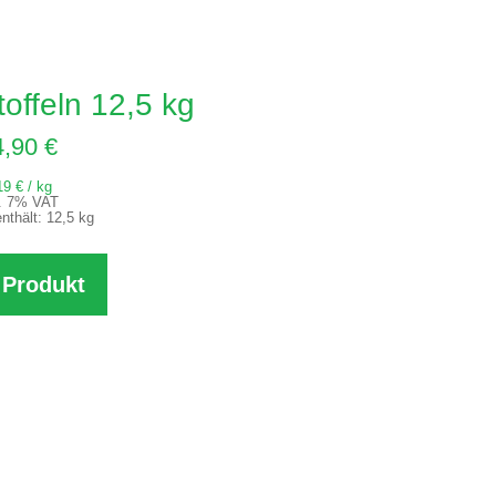
offeln 12,5 kg
4,90
€
19
€
/
kg
l. 7% VAT
nthält: 12,5
kg
Produkt