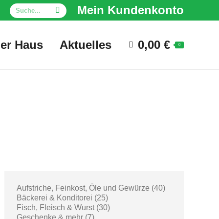
Search:
Mein Kundenkonto
er Haus
Aktuelles
0,00
€
0
40
Aufstriche, Feinkost, Öle und Gewürze
40
25
products
Bäckerei & Konditorei
25
products
30
Fisch, Fleisch & Wurst
30
7
products
Geschenke & mehr
7