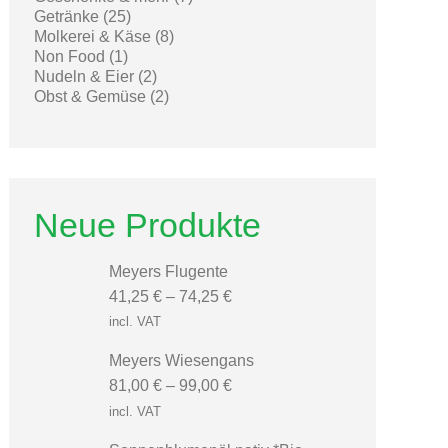
25
products
Getränke
25
products
8
Molkerei & Käse
8
1
products
Non Food
1
product
2
Nudeln & Eier
2
products
2
Obst & Gemüse
2
products
Neue Produkte
Meyers Flugente
41,25
€
–
74,25
€
incl. VAT
Meyers Wiesengans
81,00
€
–
99,00
€
incl. VAT