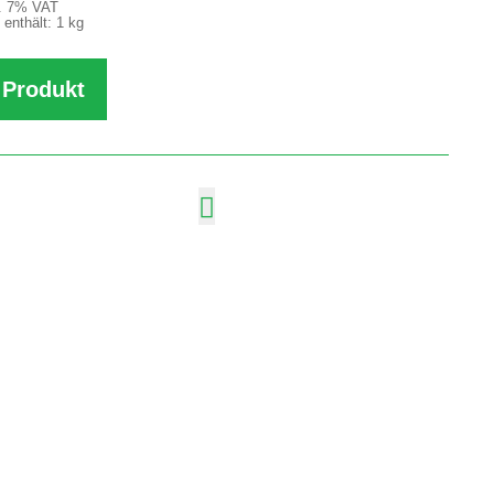
l. 7% VAT
 enthält: 1
kg
Produkt