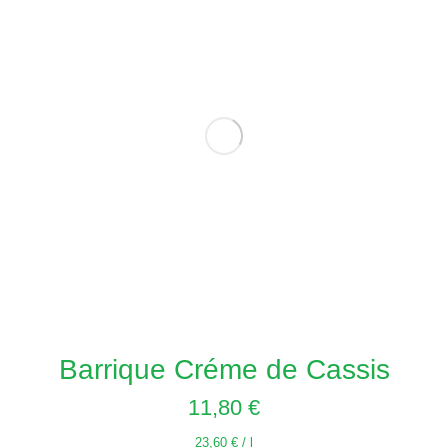
Barrique Créme de Cassis
11,80
€
23,60
€
/
l