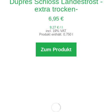
Duprès Schloss Landestrost -
extra trocken-
6,95
€
9,27
€
/
l
incl. 19% VAT
Produkt enthält: 0,750
l
Zum Produkt