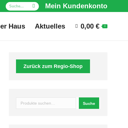
Search:
Mein Kundenkonto
er Haus
Aktuelles
0,00
€
0
Zurück zum Regio-Shop
Suchen
Suche