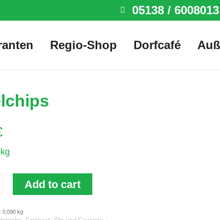
05138 / 6008013
ranten
Regio-Shop
Dorfcafé
Auß
lchips
€
/
kg
Add to cart
: 0,090
kg