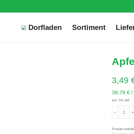
Dorfladen
Sortiment
Liefe
Apfe
3,49
38,78
€
incl. 7% VAT
Apfelchips
quantity
Produkt enthält