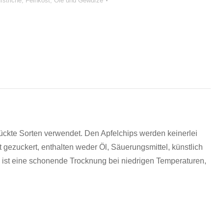
fstriche, Feinkost, Öle und Gewürze
lückte Sorten verwendet. Den Apfelchips werden keinerlei
t gezuckert, enthalten weder Öl, Säuerungsmittel, künstlich
h ist eine schonende Trocknung bei niedrigen Temperaturen,