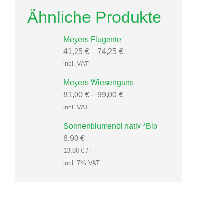
Ähnliche Produkte
Meyers Flugente
41,25
€
–
74,25
€
incl. VAT
Meyers Wiesengans
81,00
€
–
99,00
€
incl. VAT
Sonnenblumenöl nativ *Bio
6,90
€
13,80
€
/
l
incl. 7% VAT