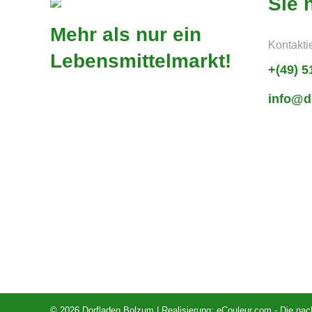
Sie 
Mehr als nur ein
Kontakti
Lebensmittelmarkt!
+(49) 5
info@d
© 2026 Dorfladen Bolzum | Realisierung:
eCouleur.com - Die nac