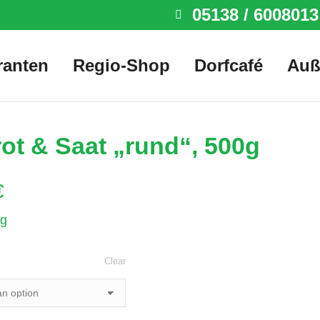
05138 / 6008013
ranten
Regio-Shop
Dorfcafé
Auß
ot & Saat „rund“, 500g
€
g
Clear