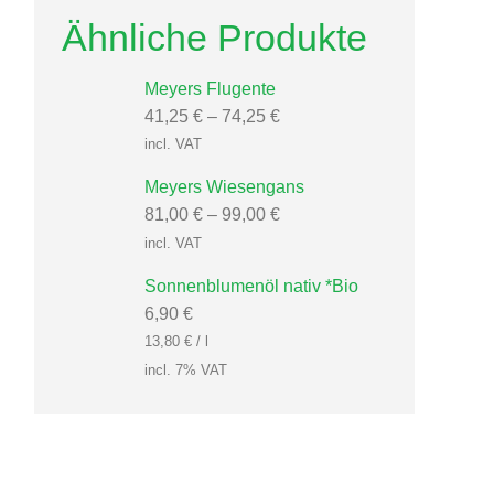
Ähnliche Produkte
Meyers Flugente
41,25
€
–
74,25
€
incl. VAT
Meyers Wiesengans
81,00
€
–
99,00
€
incl. VAT
Sonnenblumenöl nativ *Bio
6,90
€
13,80
€
/
l
incl. 7% VAT