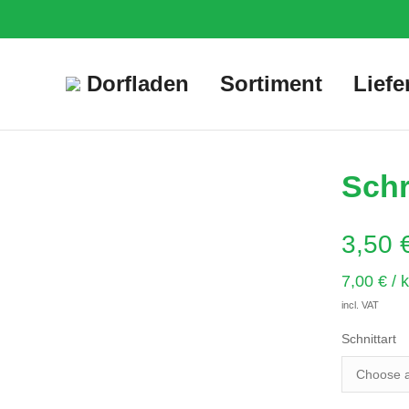
Dorfladen
Sortiment
Liefe
Schr
3,50
7,00
€
/
k
incl. VAT
Schnittart