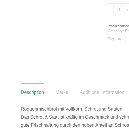
Schrot
&
Saat
Produkt enthält
"rund",
Category:
Bä
500g
Tag:
Brot
quantity
Description
Marke
Additional information
Roggenmischbrot mit Vollkorn, Schrot und Saaten.
Das Schrot & Saat ist kräftig im Geschmack und schm
gute Frischhaltung durch den hohen Anteil an Schrot