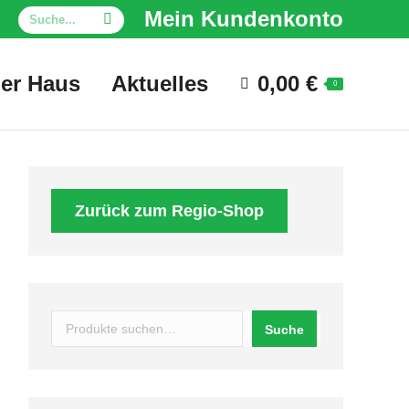
Search:
Mein Kundenkonto
er Haus
Aktuelles
0,00
€
0
Zurück zum Regio-Shop
Suchen
Suche