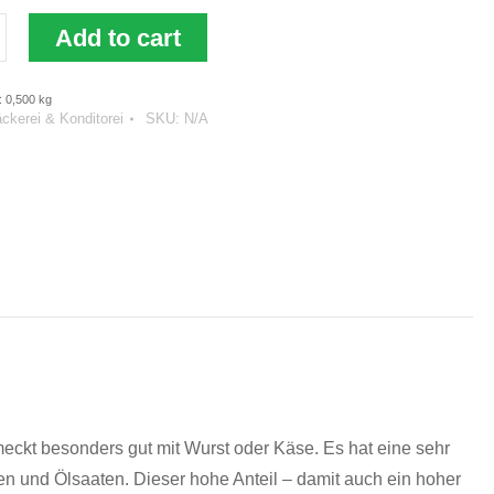
Add to cart
: 0,500
kg
ckerei & Konditorei
SKU:
N/A
eckt besonders gut mit Wurst oder Käse. Es hat eine sehr
en und Ölsaaten. Dieser hohe Anteil – damit auch ein hoher