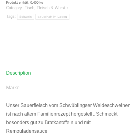
Produkt enthält: 0,400
kg
Category:
Fisch, Fleisch & Wurst
Tags:
Schwein
dauerhaft im Laden
Description
Marke
Unser Sauerfleisch vom Schwüblingser Weideschweinen
ist nach altem Familienrezept hergestellt. Schmeckt
besonders gut zu Bratkartoffeln und mit
Remouladensauce.