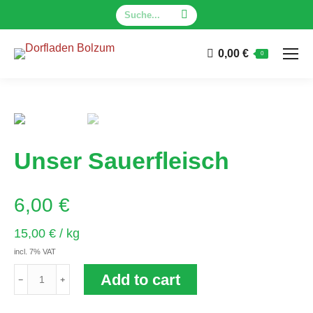
Search:
0,00
€
0
Unser Sauerfleisch
6,00
€
15,00
€
/
kg
incl. 7% VAT
Unser
Add to cart
Sauerfleisch
quantity