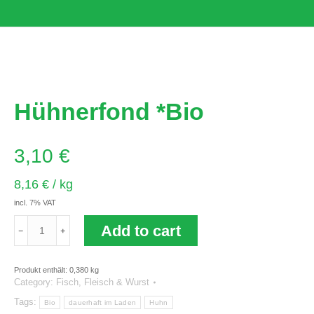
Hühnerfond *Bio
3,10
€
8,16
€
/
kg
incl. 7% VAT
Hühnerfond
Add to cart
*Bio
quantity
Produkt enthält: 0,380
kg
Category:
Fisch, Fleisch & Wurst
Tags:
Bio
dauerhaft im Laden
Huhn