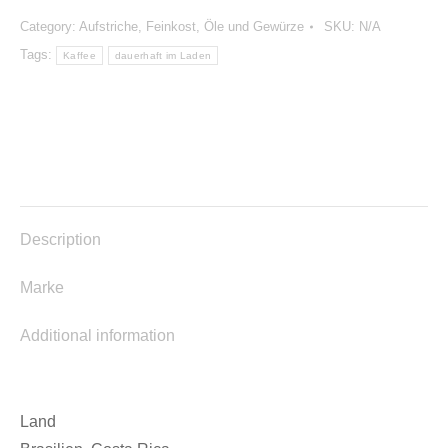
Hausmischung
Category:
Aufstriche, Feinkost, Öle und Gewürze
SKU:
N/A
quantity
Tags:
Kaffee
dauerhaft im Laden
Description
Marke
Additional information
Land