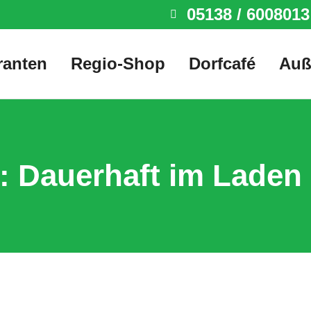
05138 / 6008013
ranten
Regio-Shop
Dorfcafé
Auß
s:
Dauerhaft im Laden