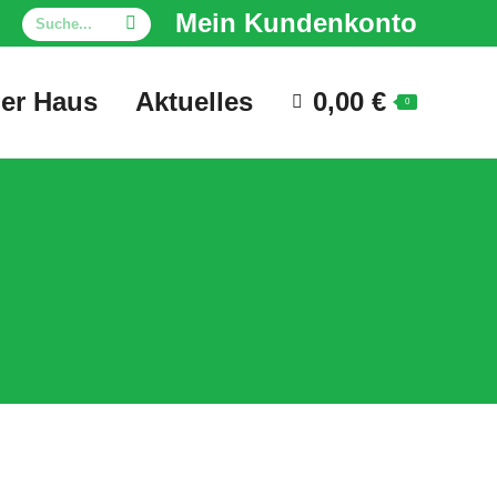
Search:
Mein Kundenkonto
er Haus
Aktuelles
0,00
€
0